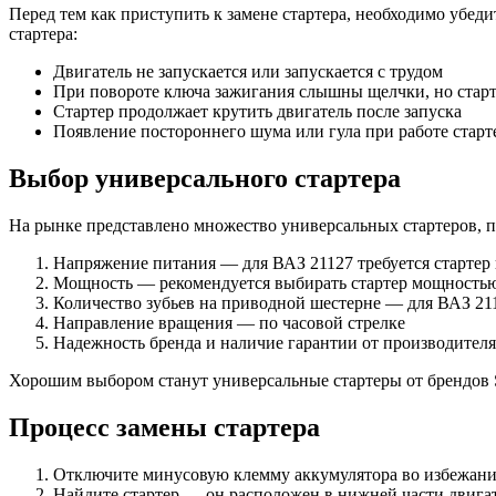
Перед тем как приступить к замене стартера, необходимо убед
стартера:
Двигатель не запускается или запускается с трудом
При повороте ключа зажигания слышны щелчки, но старт
Стартер продолжает крутить двигатель после запуска
Появление постороннего шума или гула при работе старт
Выбор универсального стартера
На рынке представлено множество универсальных стартеров, п
Напряжение питания — для ВАЗ 21127 требуется стартер 
Мощность — рекомендуется выбирать стартер мощностью 
Количество зубьев на приводной шестерне — для ВАЗ 211
Направление вращения — по часовой стрелке
Надежность бренда и наличие гарантии от производителя
Хорошим выбором станут универсальные стартеры от брендов Star
Процесс замены стартера
Отключите минусовую клемму аккумулятора во избежани
Найдите стартер — он расположен в нижней части двигат