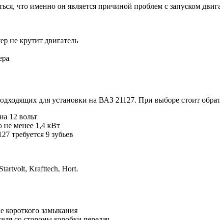
иться, что именно он является причиной проблем с запуском дви
ер не крутит двигатель
ера
одходящих для установки на ВАЗ 21127. При выборе стоит обра
на 12 вольт
не менее 1,4 кВт
27 требуется 9 зубьев
tvolt, Krafttech, Hort.
е короткого замыкания
еля со стороны коробки передач