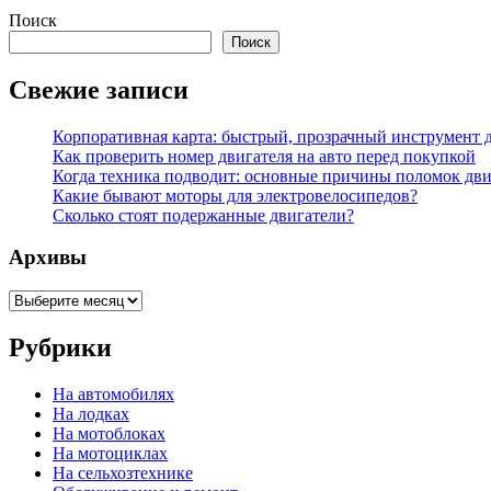
Поиск
Поиск
Свежие записи
Корпоративная карта: быстрый, прозрачный инструмент д
Как проверить номер двигателя на авто перед покупкой
Когда техника подводит: основные причины поломок дви
Какие бывают моторы для электровелосипедов?
Сколько стоят подержанные двигатели?
Архивы
Архивы
Рубрики
На автомобилях
На лодках
На мотоблоках
На мотоциклах
На сельхозтехнике