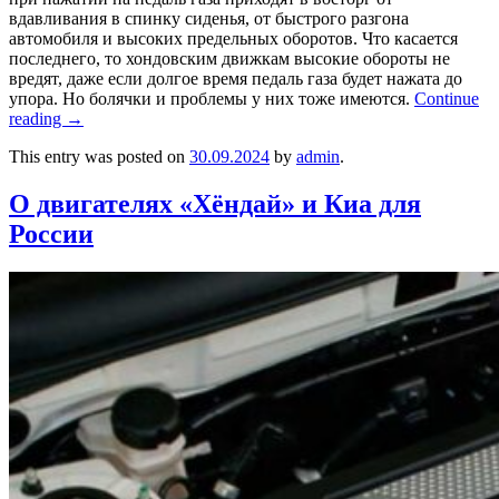
вдавливания в спинку сиденья, от быстрого разгона
автомобиля и высоких предельных оборотов.
Что касается
последнего, то хондовским движкам высокие обороты не
вредят, даже если долгое время педаль газа будет нажата до
упора. Но болячки и проблемы у них тоже имеются.
Continue
reading
→
This entry was posted on
30.09.2024
by
admin
.
О двигателях «Хёндай» и Киа для
России