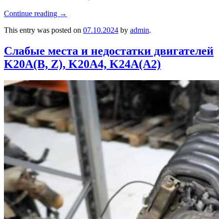
Continue reading
→
This entry was posted on
07.10.2024
by
admin
.
Слабые места и недостатки двигателей
K20A(B, Z), K20A4, K24A(A2)