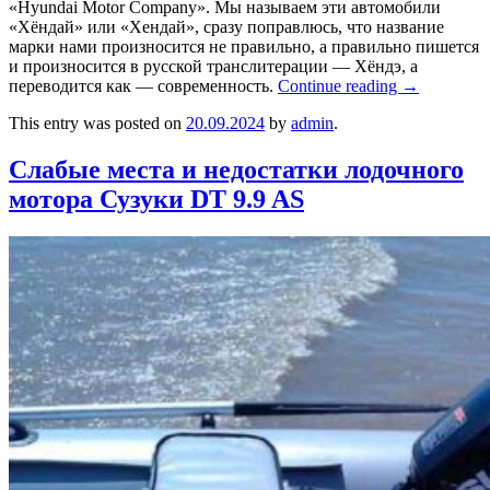
«Hyundai Motor Company». Мы называем эти автомобили
«Хёндай» или «Хендай», сразу поправлюсь, что название
марки нами произносится не правильно, а правильно пишется
и произносится в русской транслитерации — Хёндэ, а
переводится как — современность.
Continue reading
→
This entry was posted on
20.09.2024
by
admin
.
Слабые места и недостатки лодочного
мотора Сузуки DT 9.9 AS