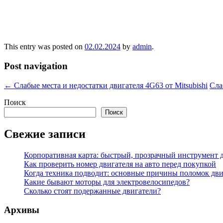
This entry was posted on
02.02.2024
by
admin
.
Post navigation
←
Слабые места и недостатки двигателя 4G63 от Mitsubishi
Сла
Поиск
Поиск
Свежие записи
Корпоративная карта: быстрый, прозрачный инструмент д
Как проверить номер двигателя на авто перед покупкой
Когда техника подводит: основные причины поломок дви
Какие бывают моторы для электровелосипедов?
Сколько стоят подержанные двигатели?
Архивы