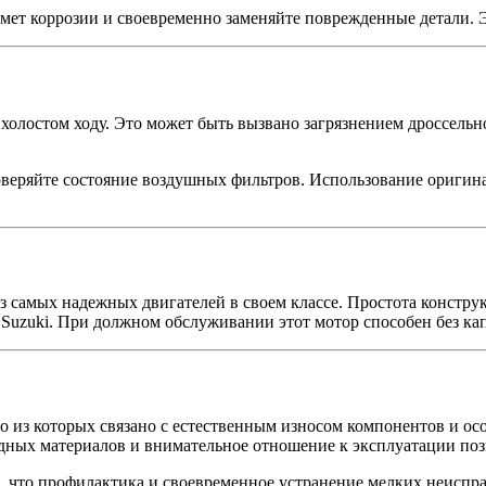
ет коррозии и своевременно заменяйте поврежденные детали. 
холостом ходу. Это может быть вызвано загрязнением дроссельн
оверяйте состояние воздушных фильтров. Использование оригина
з самых надежных двигателей в своем классе. Простота констру
Suzuki. При должном обслуживании этот мотор способен без ка
во из которых связано с естественным износом компонентов и о
одных материалов и внимательное отношение к эксплуатации поз
, что профилактика и своевременное устранение мелких неиспр