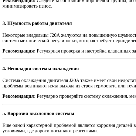
Рекомендация:
Следите за состоянием поршневой группы, осо
минимизировать износ.
3.
Шумность работы двигателя
Некоторые владельцы J20A жалуются на повышенную шумность п
система механической регулировки, которая требует периодиче
Рекомендация:
Регулярная проверка и настройка клапанных з
4.
Неполадки системы охлаждения
Система охлаждения двигателя J20A также имеет свои недоста
проблемы возникают из-за выхода из строя термостата или теч
Рекомендация:
Регулярно проверяйте систему охлаждения, мен
5.
Коррозия выхлопной системы
Еще одной характерной проблемой является коррозия деталей
условиями, где дороги посыпают реагентами.