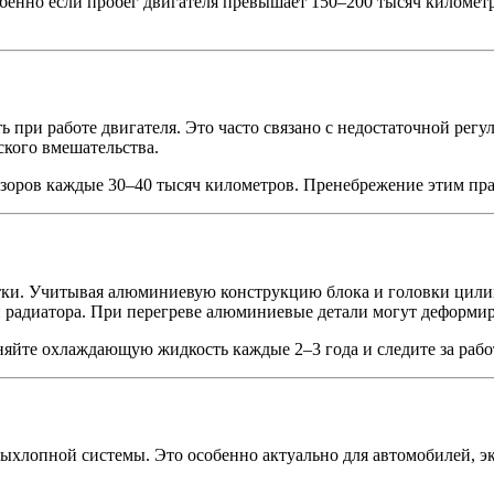
бенно если пробег двигателя превышает 150–200 тысяч километр
ри работе двигателя. Это часто связано с недостаточной регул
ского вмешательства.
азоров каждые 30–40 тысяч километров. Пренебрежение этим пр
тки. Учитывая алюминиевую конструкцию блока и головки цилин
и радиатора. При перегреве алюминиевые детали могут деформиро
яйте охлаждающую жидкость каждые 2–3 года и следите за рабо
 выхлопной системы. Это особенно актуально для автомобилей, 