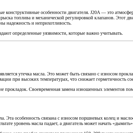
овные конструктивные особенности двигателя. J20A — это атмо
рыска топлива и механической регулировкой клапанов. Этот двиг
жны надежность и неприхотливость.
здают определенные уязвимости, которые важно учитывать.
является утечка масла. Это может быть связано с износом про
ации при высоких температурах, что снижает герметичность со
ние прокладок. Своевременная замена изношенных элементов пом
. Эта особенность связана с износом поршневых колец и маслос
льтате уровень масла падает, а двигатель может начать «дымить