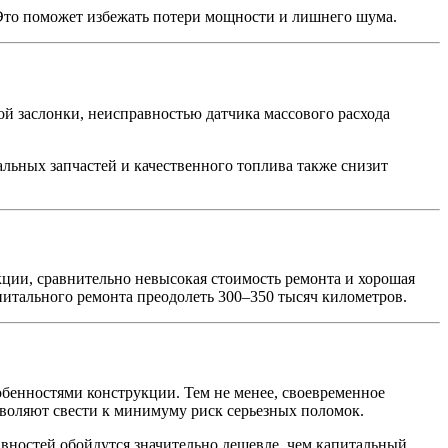
Это поможет избежать потери мощности и лишнего шума.
ой заслонки, неисправностью датчика массового расхода
льных запчастей и качественного топлива также снизит
кции, сравнительно невысокая стоимость ремонта и хорошая
питального ремонта преодолеть 300–350 тысяч километров.
собенностями конструкции. Тем не менее, своевременное
воляют свести к минимуму риск серьезных поломок.
авностей обойдутся значительно дешевле, чем капитальный