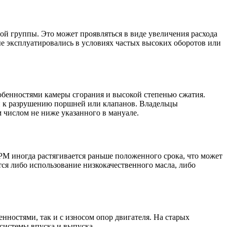
й группы. Это может проявляться в виде увеличения расхода
ые эксплуатировались в условиях частых высоких оборотов или
собенностями камеры сгорания и высокой степенью сжатия.
и к разрушению поршней или клапанов. Владельцы
 числом не ниже указанного в мануале.
РМ иногда растягивается раньше положенного срока, что может
тся либо использование низкокачественного масла, либо
ностями, так и с износом опор двигателя. На старых
системы впуска и выпуска.