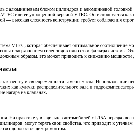
ль с алюминиевым блоком цилиндров и алюминиевой головкой б
i-VTEC или ее упрощенной версией VTEC. Он используется как в
гой — высокая сложность конструкции требует соблюдения стро
стема VTEC, которая обеспечивает оптимальное соотношение мо
заны с загрязнением соленоидов или сетки фильтра системы. Эт
т должным образом, это может приводить к снижению мощности 
масла
 к качеству и своевременности замены масла. Использование н
аких как кулачки распределительного вала и гидрокомпенсаторы.
ие нагара на клапанах.
ния. На практике у владельцев автомобилей с L15A нередко воз
цилиндров, могут терять свои свойства, что приводит к утечка
 грозит дорогостоящим ремонтом.