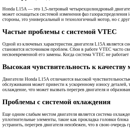
Honda L15A — это 1,5-литровый четырехцилиндровый двигате
может оснащаться системой изменения фаз газораспределения 
стороны, это универсальный и технологичный мотор, но с дру
Частые проблемы с системой VTEC
Одной из ключевых характеристик двигателя L15A является си
становится источником проблем. Сбои в работе VTEC часто свя
несвоевременной его замены. Когда система VTEC не работае
Высокая чувствительность к качеству 
Двигатели Honda L15A отличаются высокой чувствительностью
обслуживания может привести к ускоренному износу деталей, т
охлаждение, что может вызвать перегрев двигателя и образован
Проблемы с системой охлаждения
Еще одним слабым местом двигателя является система охлажде
уплотнительные элементы, такие как прокладка головки блока 
устранить, перегрев двигателя неизбежен, что в свою очередь