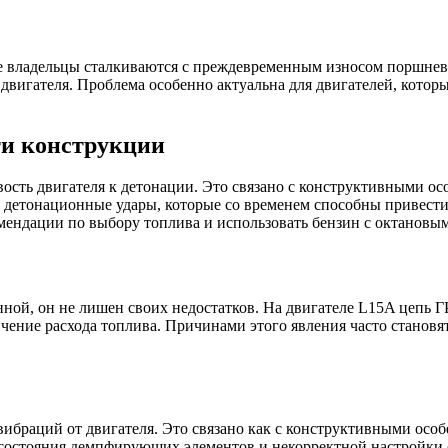
е владельцы сталкиваются с преждевременным износом поршнево
 двигателя. Проблема особенно актуальна для двигателей, котор
ти конструкции
вость двигателя к детонации. Это связано с конструктивными о
ь детонационные удары, которые со временем способны привест
мендации по выбору топлива и использовать бензин с октановым
ной, он не лишен своих недостатков. На двигателе L15A цепь Г
чение расхода топлива. Причинами этого явления часто становя
раций от двигателя. Это связано как с конструктивными особен
 состояния демпфирующих элементов и некорректной настройки 