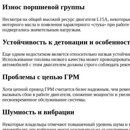
Износ поршневой группы
Несмотря на общий высокий ресурс двигателя L15A, некоторы
моторного масла и появления характерного «стука» при работе
подвергались значительным нагрузкам.
Устойчивость к детонации и особеннос
Еще одним недостатком является относительно низкая устойчи
Использование топлива низкого качества может провоцироват
автомобилей с этим двигателем должны строго соблюдать реко
Проблемы с цепью ГРМ
Хотя цепной привод ГРМ считается более надежным, чем ремен
вызывать сбои в работе двигателя, снижение мощности и увели
несвоевременное обслуживание системы.
Шумность и вибрации
Некоторые владельцы отмечают повышенный уровень шума и виб
автомобилях эти вибрации могут усиливаться из-за ухудшения