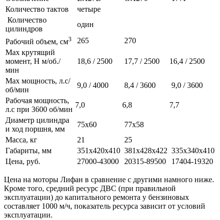
Количество тактов
четыре
Количество
один
цилиндров
3
265
270
Рабочий объем, см
Max крутящий
момент, Н м/об./
18,6 / 2500
17,7 / 2500
16,4 / 2500
мин
Max мощность, л.с/
9,0 / 4000
8,4 / 3600
9,0 / 3600
об/мин
Рабочая мощность,
7,0
6,8
7,7
л.с при 3600 об/мин
Диаметр цилиндра
75х60
77х58
и ход поршня, мм
Масса, кг
21
25
Габариты, мм
351х420х410
381х428х422
335х340х410
Цена, руб.
27000-43000
20315-89500
17404-19320
Цена на моторы Лифан в сравнение с другими намного ниже.
Кроме того, средний ресурс ДВС (при правильной
эксплуатации) до капитального ремонта у бензиновых
составляет 1000 м/ч, показатель ресурса зависит от условий
эксплуатации.