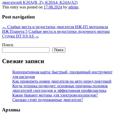
двигателей K20A(B, Z), K20A4, K24A(A2)
This entry was posted on
17.08.2024
by
admin
.
Post navigation
←
Слабые места и недостатки двигателя ИЖ-П5 мотоцикла
ИЖ Планета 5
Слабые места и недостатки лодочного мотора
Сузуки DT 9.9 AS
→
Поиск
Поиск
Свежие записи
Корпоративная карта: быстрый, прозрачный инструмент
для расходов
Как проверить номер двигателя на авто перед покупкой
Когда техника подводит: основные причины поломок
двигателей снегоходов и эффективная профилактика
Какие бывают моторы для электровелосипедов?
Сколько стоят подержанные двигатели?
Архивы