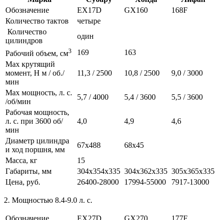
Обозначение
EX17D
GX160
168F
Количество тактов
четыре
Количество
один
цилиндров
3
169
163
Рабочий объем, см
Max крутящий
момент, Н м / об./
11,3 / 2500
10,8 / 2500
9,0 / 3000
мин
Max мощность, л. с.
5,7 / 4000
5,4 / 3600
5,5 / 3600
/об/мин
Рабочая мощность,
л. с. при 3600 об/
4,0
4,9
4,6
мин
Диаметр цилиндра
67х488
68х45
и ход поршня, мм
Масса, кг
15
Габариты, мм
304х354х335
304х362х335
305х365х335
Цена, руб.
26400-28000
17994-55000
7917-13000
2. Мощностью 8.4-9.0 л. с.
Обозначение
EX27D
GX270
177F