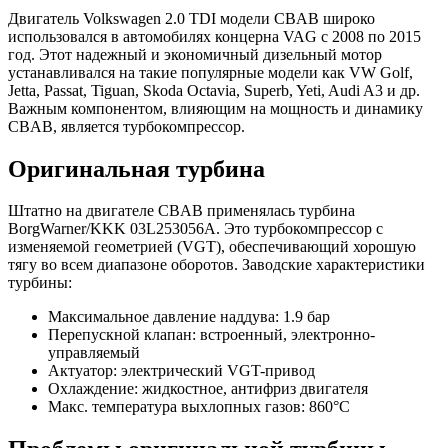
Двигатель Volkswagen 2.0 TDI модели CBAB широко
использовался в автомобилях концерна VAG с 2008 по 2015
год. Этот надежный и экономичный дизельный мотор
устанавливался на такие популярные модели как VW Golf,
Jetta, Passat, Tiguan, Skoda Octavia, Superb, Yeti, Audi A3 и др.
Важным компонентом, влияющим на мощность и динамику
CBAB, является турбокомпрессор.
Оригинальная турбина
Штатно на двигателе CBAB применялась турбина
BorgWarner/KKK 03L253056A. Это турбокомпрессор с
изменяемой геометрией (VGT), обеспечивающий хорошую
тягу во всем диапазоне оборотов. Заводские характеристики
турбины:
Максимальное давление наддува: 1.9 бар
Перепускной клапан: встроенный, электронно-
управляемый
Актуатор: электрический VGT-привод
Охлаждение: жидкостное, антифриз двигателя
Макс. температура выхлопных газов: 860°C