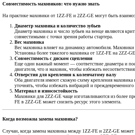
Совместимость маховиков: что нужно знать
На практике маховики от 1ZZ-FE и 2ZZ-GE могут быть взаимо
Диаметр маховика и количество зубьев
Диаметр маховика и число зубьев на венце являются кри
совместимыми с точки зрения работы стартера.
Вес маховика
Вес маховика влияет на динамику автомобиля. Маховики д
Установка более тяжелого маховика от 1ZZ-FE на 2ZZ-GE
Совместимость с диском сцепления
Еще один важный момент — соответствие диаметра и пос
двигателя, что и маховик, чтобы избежать несоответствия
Отверстия для крепления к коленчатому валу
Оба двигателя имеют схожую схему крепления маховика к
уточнять, чтобы избежать вибраций и преждевременного 
Материал и износостойкость
Маховики для 2ZZ-GE чаще изготавливаются из более про
FE в 2ZZ-GE может снизить ресурс этого элемента.
Когда возможна замена маховика?
Случаи, когда замена маховика между 1ZZ-FE и 2ZZ-GE может 