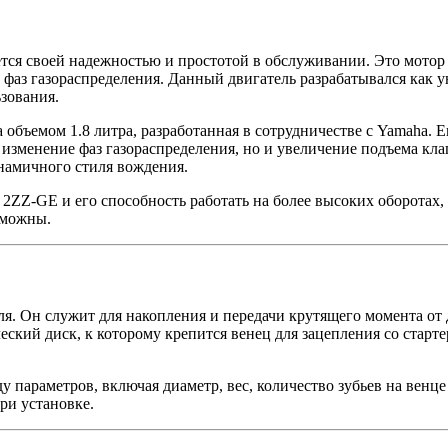
тся своей надежностью и простотой в обслуживании. Это мотор 
ку фаз газораспределения. Данный двигатель разрабатывался как 
зования.
объемом 1.8 литра, разработанная в сотрудничестве с Yamaha. Е
олько изменение фаз газораспределения, но и увеличение подъема 
намичного стиля вождения.
2ZZ-GE и его способность работать на более высоких оборотах,
зможны.
. Он служит для накопления и передачи крутящего момента от д
ский диск, к которому крепится венец для зацепления со старте
 параметров, включая диаметр, вес, количество зубьев на венц
ри установке.