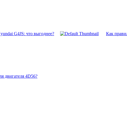
yundai G4JS: что выгоднее?
Как прави
ля двигателя 4D56?