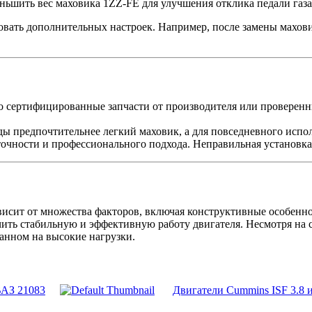
ьшить вес маховика 1ZZ-FE для улучшения отклика педали газа
вать дополнительных настроек. Например, после замены махови
о сертифицированные запчасти от производителя или проверен
ы предпочтительнее легкий маховик, а для повседневного испо
точности и профессионального подхода. Неправильная установка
исит от множества факторов, включая конструктивные особенно
ть стабильную и эффективную работу двигателя. Несмотря на сх
танном на высокие нагрузки.
ВАЗ 21083
Двигатели Cummins ISF 3.8 и