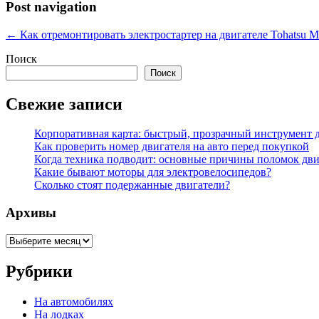
Post navigation
←
Как отремонтировать электростартер на двигателе Tohatsu 
Поиск
Поиск
Свежие записи
Корпоративная карта: быстрый, прозрачный инструмент д
Как проверить номер двигателя на авто перед покупкой
Когда техника подводит: основные причины поломок дви
Какие бывают моторы для электровелосипедов?
Сколько стоят подержанные двигатели?
Архивы
Архивы
Рубрики
На автомобилях
На лодках