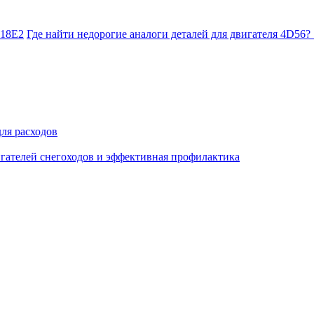
M18E2
Где найти недорогие аналоги деталей для двигателя 4D56?
ля расходов
гателей снегоходов и эффективная профилактика