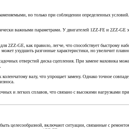
заменяемыми, но только при соблюдении определенных условий
тически важными параметрами. У двигателей 1ZZ-FE и 2ZZ-GE эт
ля 2ZZ-GE, как правило, легче, что способствует быстрому наб
 может ухудшить разгонные характеристики, но увеличит плавно
адочных отверстий диска сцепления. При замене маховика может
.
 коленчатому валу, что упрощает замену. Однако точное совпад
износа.
чных и легких сплавов, что связано с высокими нагрузками при
быть целесообразной, включают ситуации, связанные с ремонто