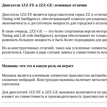
Двигатели 1ZZ-FE и 2ZZ-GE: основные отличия
Двигатель 1ZZ-FE является представителем серии ZZ и отличае
Timing with Intelligence), обеспечивающей плавную регулиров
экономичность и достаточную мощность для городского исполь
В свою очередь, 2ZZ-GE — это более спортивная версия мотора 
Timing and Lift with Intelligence), которая обеспечивает не т
развивать большую мощность и быть более подходящим для ди
Из-за конструктивных отличий, таких как усиленные элементы 
различаться. Однако в ряде случаев замена и совместимость во
Маховик: что это и какую роль он играет
Маховик является ключевым элементом трансмиссии автомобиля
снижение вибраций. Конструкция маховика включает металличе
сцепления.
Для двигателей 1ZZ-FE и 2ZZ-GE маховики различаются по ряду
влияют на совместимость и производительность трансмиссии п